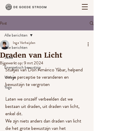
Post
Alle berichten
Inge Verheijden
Alle berichten
Draden van Licht
Salka
Bijgewerkt op:
9 mrt 2024
Energetisch bewustzijn
Stukjes van Don Américo Yábar, helpend 
om je perceptie te veranderen en 
Welzijn
bewustzijn te vergroten
Yoga
Laten we onszelf verbeelden dat we 
bestaan uit draden, uit draden van licht, 
enkel dit.
We zijn niets anders dan draden van licht 
die het grote bewustzijn van het 