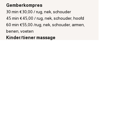
Gemberkompres
30 min €30,00 / rug, nek, schouder
45 min €45,00 / rug, nek, schouder, hoofd
60 min €55,00 /rug, nek, schouder, armen, 
benen, voeten
Kinder/tiener massage
4 - 17 jaar
30 min. €25,00 / rug, nek, schouder
45 min. €40,00/ rug, armen, decolleté, hoofd
60 min. €45,00 / gehele lichaam
Leverpakking met ricinusolie
60 min. €60,00 / rug, nek, schouder, benen
Info:
De behandelingen worden gegeven door 
Daya Deriu.
M: 06 48 50 40 73
Aanmelden