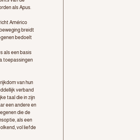
orden als Apus.
 richt Américo 
 beweging breidt 
iegenen bedoelt 
 als een basis 
ka toepassingen 
rijkdom van hun 
dellijk verband 
 taal die in zijn 
aar een andere en 
degenen die de 
soptie, als een 
kend, vol liefde 