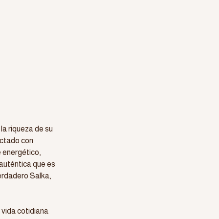
a riqueza de su 
ectado con
 energético, 
auténtica que es 
erdadero Salka, 
 vida cotidiana 