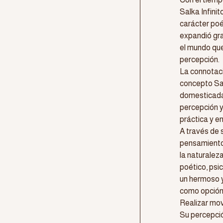
Salka Infini
carácter poé
expandió gra
el mundo que
percepción.
La connotaci
concepto Sal
domesticada,
percepción y
práctica y e
A través de 
pensamiento
la naturalez
poético, psi
un hermoso y
como opción 
Realizar mov
Su percepción