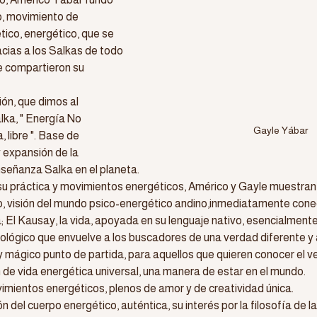
to, movimiento de 
tico, energético, que se 
cias a los Salkas de todo 
 compartieron su 
ón, que dimos al 
ka, " Energía No 
Gayle Yábar
 libre ". Base de 
 expansión de la 
nseñanza Salka en el planeta.
su práctica y movimientos energéticos, Américo y Gayle muestran l
, visión del mundo psico-energético andino,inmediatamente con
a; El Kausay, la vida, apoyada en su lenguaje nativo, esencialmente
cológico que envuelve a los buscadores de una verdad diferente y 
 mágico punto de partida, para aquellos que quieren conocer el v
de vida energética universal, una manera de estar en el mundo.
imientos energéticos, plenos de amor y de creatividad única.
 del cuerpo energético, auténtica, su interés por la filosofía de la