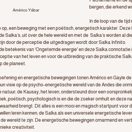
bergen, die erkend w
Américo Yábar
In de loop van de tijd
to op, een beweging met een poëtisch, energetisch karakter. Deze
 de Salka’s, uit over de hele wereld en met de  Salka’s worden al d
ijn door de perceptie die uitgedragen wordt door Salka Infinito.
de betekenis van ‘Ongetemde energie' en deze Salka connotatie is
ceptie van het leven en voor de uitbreiding van de praktische Sal
op de planeet.
efening en energetische bewegingen tonen Américo en Gayle de 
un visie op de psycho-energetische wereld van de Andes die onmid
 natuur; de Kausay, het leven, ondersteund door een oorspronkelijke
ek, poëtisch, psychologisch is en die de zoeker omhult en deze n
waarheid brengt. Dit alles is een mooi en magisch startpunt voor 
willen leren kennen; de Salka als een universele energetische leven
 de wereld te zijn. De energetische bewegingen omarmend en vertol
ieke creativiteit.