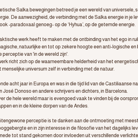
etische Salka bewegingen betreed je een wereld van universele, 
gie. De aanwezigheid, de verbinding met de Salka energie in je le
t ook -paradoxaal genoeg- op de ‘Hyhua’, op de getemde energie.
aktische werk heeft te maken met de ontbinding van het ego in ruil
agische, natuurlijke en tot op zekere hoogte een anti-logische en b
e perceptie van 'in de wereld zijn'.
 werk richt zich op de waarneembare helderheid van het energetisc
t menselijke universum zelf in verbinding met de natuur.
e acht jaar in Europa en was in die tijd lid van de Castiliaanse na
n José Donoso en andere schrijvers en dichters, in Barcelona.
over de hele wereld maar is evengoed vaak te vinden bij de oorspron
pen en in de kleine dorpen van de Andes.
itengewone perceptie is te danken aan de ontmoeting met meester
ggebergte en in zijn interesse in de filosofie van het dagelijks leve
mede tot stand gekomen door invloeden uit verschillende verlicht