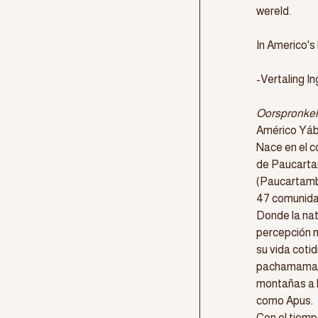
wereld.
In Americo's 
-Vertaling I
Oorspronkeli
Américo Yá
Nace en el c
de Paucarta
(Paucartamb
47 comunida
Donde la nat
percepción m
su vida cotid
pachamama y 
montañas a 
como Apus.
Con el tiemp