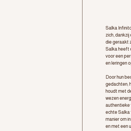
Salka Infini
zich, dankzij
die geraakt z
Salka heeft 
voor een per
en leringen 
Door hun beo
gedachten; h
houdt met de
wezen energi
authentieke 
echte Salka 
manier om in
en met een un