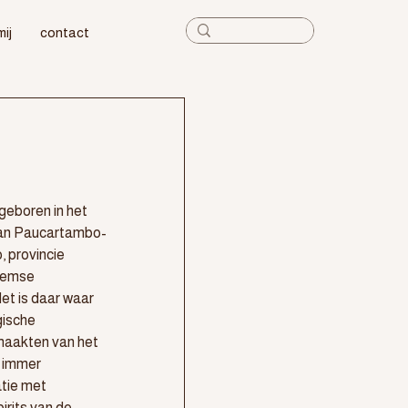
mij
contact
eboren in het 
van Paucartambo-
 provincie 
eemse 
t is daar waar 
ische 
maakten van het 
n immer 
tie met 
rits van de 