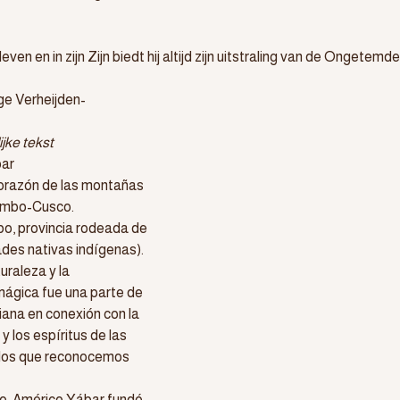
leven en in zijn Zijn biedt hij altijd zijn uitstraling van de Ongetemd
nge Verheijden-
jke tekst
bar
orazón de las montañas 
mbo-Cusco. 
o, provincia rodeada de 
des nativas indígenas).
uraleza y la 
ágica fue una parte de 
iana en conexión con la 
los espíritus de las 
los que reconocemos 
o, Américo Yábar fundó 