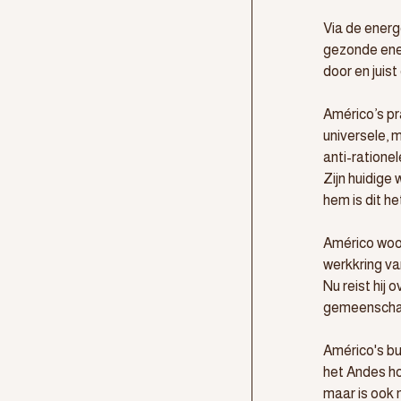
Via de energ
gezonde ener
door en juis
Américo’s pr
universele, m
anti-rationel
Zijn huidige
hem is dit he
Américo woond
werkkring va
Nu reist hij 
gemeenschap
Américo's bu
het Andes hoo
maar is ook 