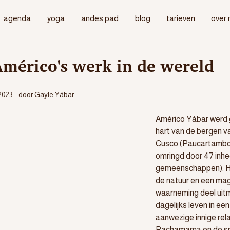
agenda
yoga
andes pad
blog
tarieven
over 
mérico's werk in de wereld
023  -door Gayle Yábar- 
Américo Yábar werd g
hart van de bergen 
Cusco (Paucartambo,
omringd door 47 inh
gemeenschappen). He
de natuur en een mag
waarneming deel uit
dagelijks leven in ee
aanwezige innige rela
Pachamama en de spi