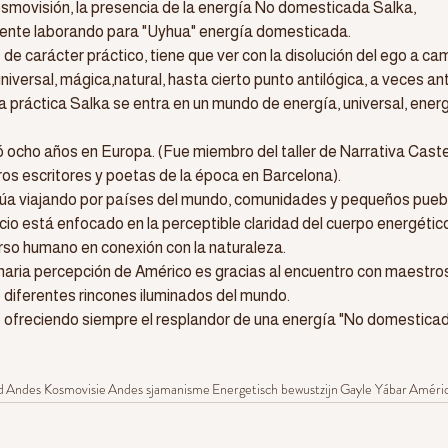
osmovisión, la presencia de la energía No domesticada Salka, 
ente laborando para "Uyhua" energía domesticada.
 de carácter práctico, tiene que ver con la disolución del ego a ca
iversal, mágica,natural, hasta cierto punto antilógica, a veces ant
a práctica Salka se entra en un mundo de energía, universal, energí
ó ocho años en Europa. (Fue miembro del taller de Narrativa Caste
os escritores y poetas de la época en Barcelona).
úa viajando por países del mundo, comunidades y pequeños puebl
cio está enfocado en la perceptible claridad del cuerpo energético.
so humano en conexión con la naturaleza.
naria percepción de Américo es gracias al encuentro con maestros
diferentes rincones iluminados del mundo.
 ofreciendo siempre el resplandor de una energía "No domesticada
d
Andes Kosmovisie
Andes sjamanisme
Energetisch bewustzijn
Gayle Yábar
Améric