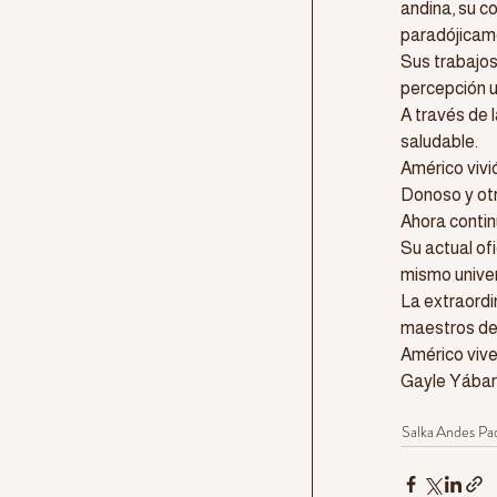
andina, su c
paradójicam
Sus trabajos
percepción un
A través de l
saludable.
Américo vivi
Donoso y otr
Ahora contin
Su actual ofi
mismo univer
La extraordi
maestros de 
Américo vive
Gayle Yábar
Salka
Andes Pa