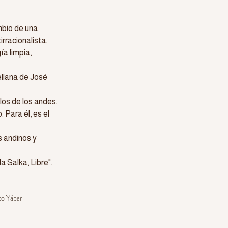
mbio de una 
irracionalista.
a limpia, 
llana de José 
os de los andes.
 Para él, es el 
 andinos y 
 Salka, Libre".
o Yábar