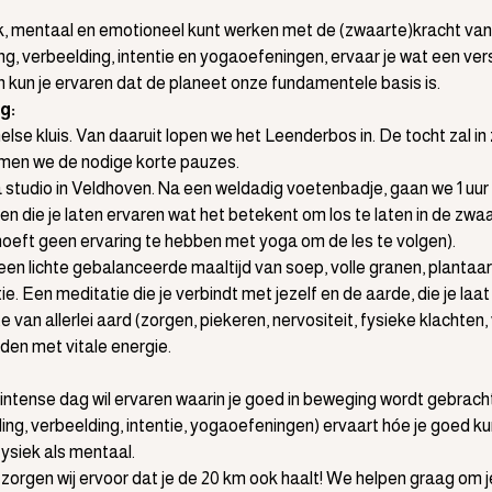
ek, mentaal en emotioneel kunt werken met de (zwaarte)kracht van 
, verbeelding, intentie en yogaoefeningen, ervaar je wat een vers
n kun je ervaren dat de planeet onze fundamentele basis is. 
g: 
lse kluis. Van daaruit lopen we het Leenderbos in. De tocht zal in z
men we de nodige korte pauzes.
studio in Veldhoven. Na een weldadig voetenbadje, gaan we 1 uur 
 die je laten ervaren wat het betekent om los te laten in de zwaa
oeft geen ervaring te hebben met yoga om de les te volgen).
een lichte gebalanceerde maaltijd van soep, volle granen, plantaar
ie. Een meditatie die je verbindt met jezelf en de aarde, die je laat
an allerlei aard (zorgen, piekeren, nervositeit, fysieke klachten, v
aden met vitale energie.
intense dag wil ervaren waarin je goed in beweging wordt gebracht,
ng, verbeelding, intentie, yogaoefeningen) ervaart hóe je goed ku
 fysiek als mentaal.
 zorgen wij ervoor dat je de 20 km ook haalt! We helpen graag om j