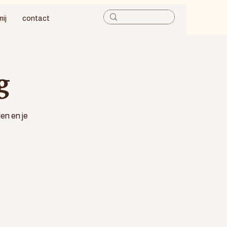
mij
contact
g
en en je