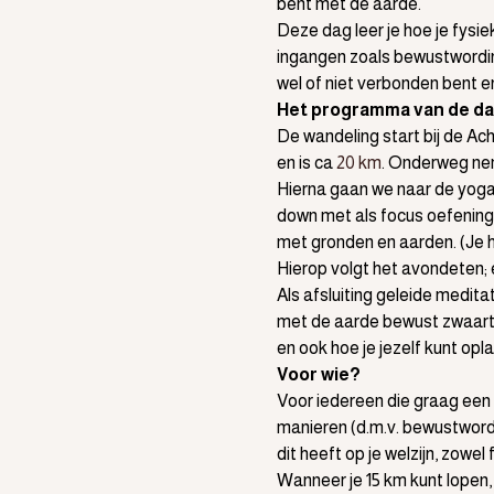
bent met de aarde. 
Deze dag leer je hoe je fysi
ingangen zoals bewustwording
wel of niet verbonden bent e
Het programma van de da
De wandeling start bij de Ache
en is ca 
20 km
. Onderweg ne
Hierna gaan we naar de yoga 
down met als focus oefeningen
met gronden en aarden. (Je h
Hierop volgt het avondeten; 
Als afsluiting geleide meditat
met de aarde bewust zwaarte v
en ook hoe je jezelf kunt opl
Voor wie?
Voor iedereen die graag een 
manieren (d.m.v. bewustwordi
dit heeft op je welzijn, zowel
Wanneer je 15 km kunt lopen,