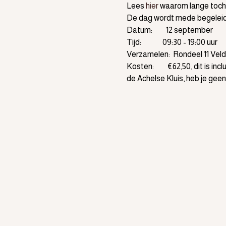
Lees 
hier
 waarom lange tocht
De dag wordt mede begeleid 
Datum:         12 september
Tijd:              09:30 - 19:00 uur
Verzamelen:  Rondeel 11 Veld
Kosten:         €62,50, dit is
de Achelse Kluis, heb je gee